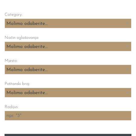
Category:
Molimo odaberite...
Način oglašavanja:
Molimo odaberite...
Mjesto:
Molimo odaberite...
Poštanski broj:
Molimo odaberite...
Radijus: