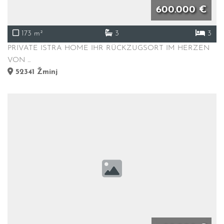
600.000 €
173 m²
3
3
PRIVATE ISTRA HOME IHR RÜCKZUGSORT IM HERZEN
VON ...
52341
Žminj