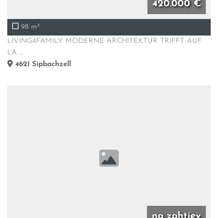
420.000 €
98 m²
LIVING4FAMILY MODERNE ARCHITEKTUR TRIFFT AUF
LÄ ...
4621
Sipbachzell
na zahtjev