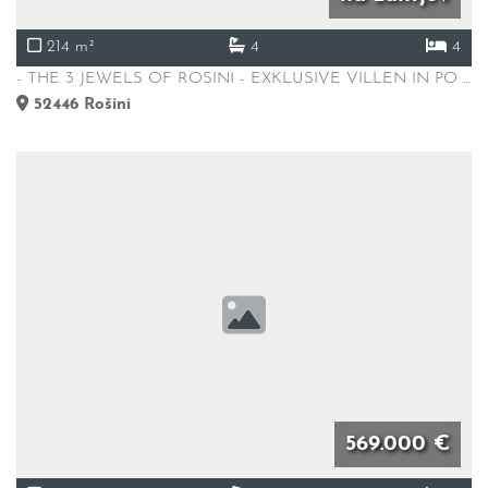
214 m²
4
4
- THE 3 JEWELS OF ROSINI - EXKLUSIVE VILLEN IN PO ...
52446
Rošini
569.000 €