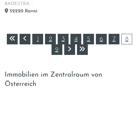
BADESTRA ...
52220
Ravni
1
2
3
4
5
6
7
8
9
Immobilien im Zentralraum von
Österreich