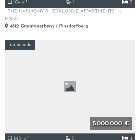
109 m²
1
3
- THE HARMONY 5 - EXKLUSIVE APPARTMENTS IN
PINSD ...
4812
Gmundnerberg / Pinsdorfberg
Top ponuda
5.000.000 €
345 m²
5
4