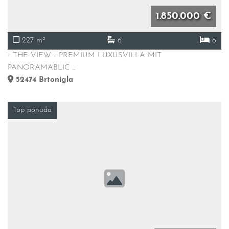
1.850.000 €
227 m²
6
6
- THE VIEW - PREMIUM LUXUSVILLA MIT
PANORAMABLIC ...
52474
Brtonigla
Top ponuda