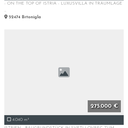
- ON THE TOP OF ISTRIA - LUXUSVILLA IN TRAUMLAGE
...
52474
Brtonigla
275.000 €
4.040 m²