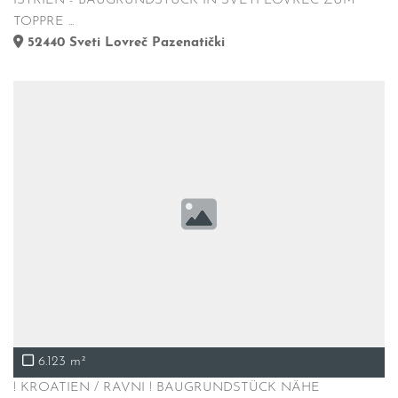
ISTRIEN - BAUGRUNDSTÜCK IN SVETI LOVREC ZUM
TOPPRE ...
52440
Sveti Lovreč Pazenatički
6.123 m²
! KROATIEN / RAVNI ! BAUGRUNDSTÜCK NÄHE