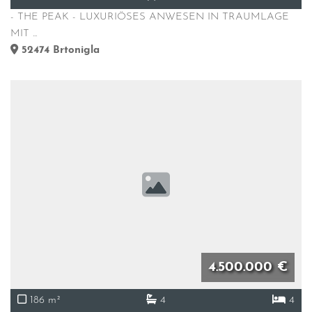
- THE PEAK - LUXURIÖSES ANWESEN IN TRAUMLAGE
MIT ...
52474
Brtonigla
4.500.000 €
186 m²
4
4