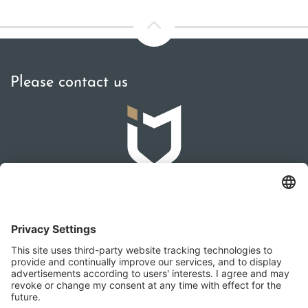
Please contact us
IMMOMAKLEREI
Franz-Josef-Straße 2, 4540 Bad Hall
+436642279874
office@immomaklerei.at