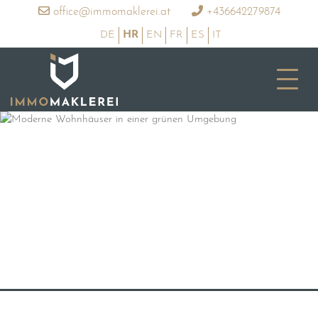
office@immomaklerei.at
+436642279874
DE
HR
EN
FR
ES
IT