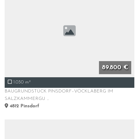
89.800 €
1.030 m²
BAUGRUNDSTÜCK PINSDORF–VÖCKLABERG IM
SALZKAMMERGU ...
4812
Pinsdorf