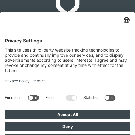
IMMOMAKLEREI
Franz-Josef-Straße 2, 4540 Bad Hall
+436642279874
office@immomaklerei.at
Besuchen Sie uns auch hier
IMMOMAKLEREI © 2026