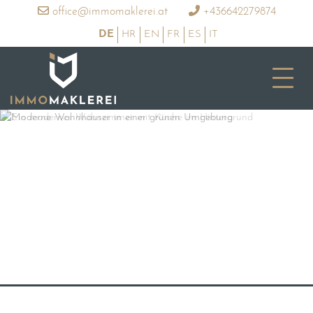
office@immomaklerei.at
+436642279874
DE
HR
EN
FR
ES
IT