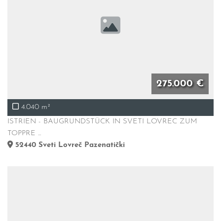
275.000 €
4.040 m²
ISTRIEN - BAUGRUNDSTÜCK IN SVETI LOVREC ZUM
TOPPRE ...
52440
Sveti Lovreč Pazenatički