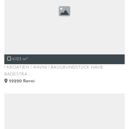
6.123 m²
! KROATIEN / RAVNI ! BAUGRUNDSTÜCK NÄHE
BADESTRA ...
52220
Ravni