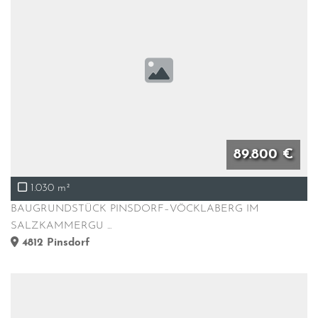
89.800 €
1.030 m²
BAUGRUNDSTÜCK PINSDORF–VÖCKLABERG IM
SALZKAMMERGU ...
4812
Pinsdorf