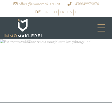
office@immomaklerei.at
+436642279874
DE
HR
EN
FR
ES
IT