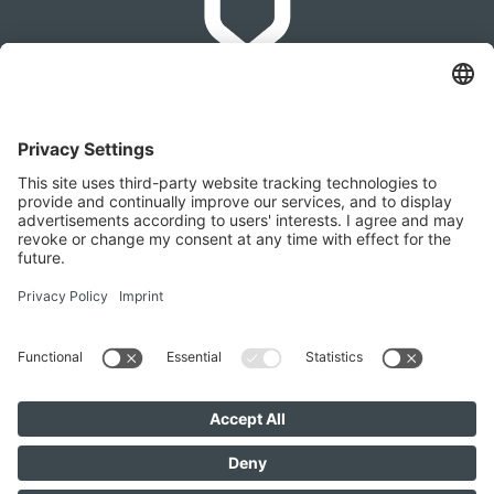
IMMOMAKLEREI
Franz-Josef-Straße 2, 4540 Bad Hall
+436642279874
office@immomaklerei.at
Besuchen Sie uns auch hier
IMMOMAKLEREI © 2026