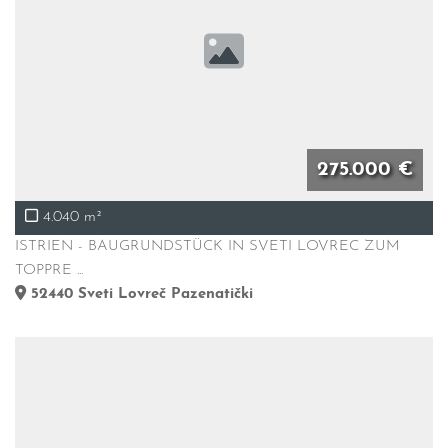
275.000 €
4.040 m²
ISTRIEN - BAUGRUNDSTÜCK IN SVETI LOVREC ZUM
TOPPRE ...
52440
Sveti Lovreč Pazenatički