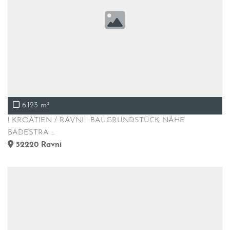
6.123 m²
! KROATIEN / RAVNI ! BAUGRUNDSTÜCK NÄHE
BADESTRA ...
52220
Ravni