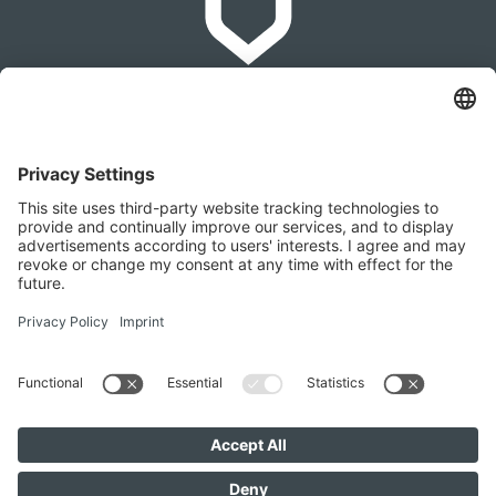
IMMOMAKLEREI
Franz-Josef-Straße 2, 4540 Bad Hall
+436642279874
office@immomaklerei.at
Visitenos aqui tambien
IMMOMAKLEREI © 2026