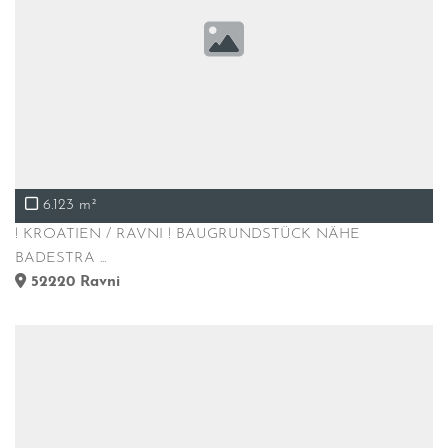
6.123 m²
! KROATIEN / RAVNI ! BAUGRUNDSTÜCK NÄHE
BADESTRA ...
52220
Ravni