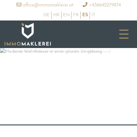
office@immomaklerei.at
+436642279874
DE
HR
EN
FR
ES
IT