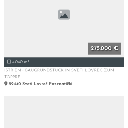
275.000 €
4.040 m²
ISTRIEN - BAUGRUNDSTÜCK IN SVETI LOVREC ZUM
TOPPRE ...
52440
Sveti Lovreč Pazenatički