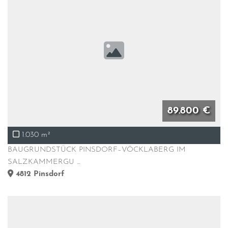
89.800 €
1.030 m²
BAUGRUNDSTÜCK PINSDORF–VÖCKLABERG IM
SALZKAMMERGU ...
4812
Pinsdorf