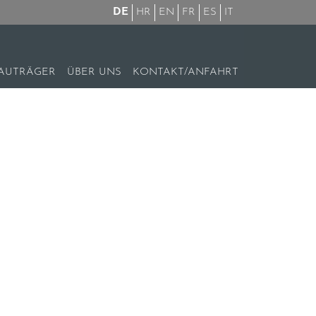
DE
HR
EN
FR
ES
IT
AUTRÄGER
ÜBER UNS
KONTAKT/ANFAHRT