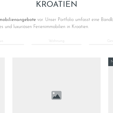
KROATIEN
mmobilienangebote
vor. Unser Portfolio umfasst eine Ban
es und luxuriösen Ferienimmobilien in Kroatien.
us
Wohnung
Ge
N