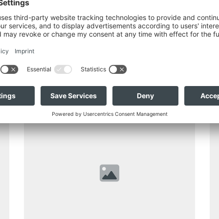
145.800 €
2
486 m²
TOPLAGE MIT DAMBERGBLICK SONNIGE
ST
BAUGRUNDSTÜCKE ...
GE
4451
Garsten / Tinsting
N