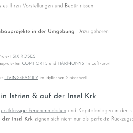
ss es Ihren Vorstellungen und Bedürfnissen
bauprojekte in der Umgebung
. Dazu gehören
Projekt
SIX-ROSES
auprojekten
COMFORT5
und
HARMONY5
im Luftkurort
ekt
LIVING4FAMILY
im idyllischen Sipbachzell
n Istrien & auf der Insel Krk
n
erstklassige Ferienimmobilien
und Kapitalanlagen in den s
 der Insel Krk
eignen sich nicht nur als perfekte Rückzugs