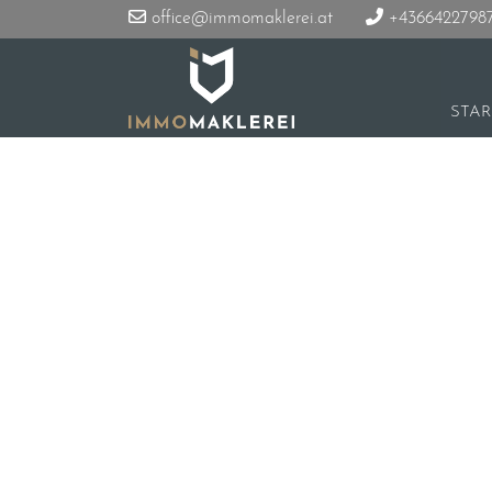
office@immomaklerei.at
+4366422798
STAR