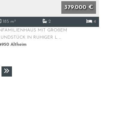
379.000 €
185 m²
2
4
NFAMILIENHAUS MIT GROßEM
UNDSTÜCK IN RUHIGER L ...
4950
Altheim