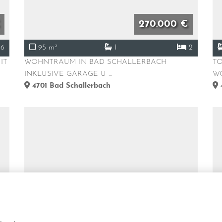
270.000 €
6
95 m²
1
2
IT
WOHNTRAUM IN BAD SCHALLERBACH
TO
INKLUSIVE GARAGE U ...
WO
4701
Bad Schallerbach