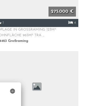
275.000 €
1
4
PLAGE IN GROSSRAMING 123M²
HNFLÄCHE 965M² TRA ...
4463
Großraming