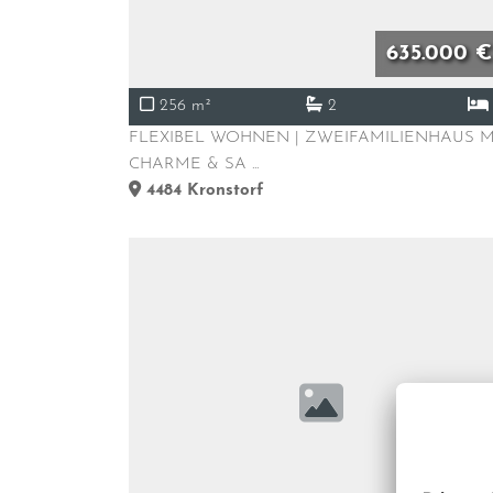
635.000 €
256 m²
2
FLEXIBEL WOHNEN | ZWEIFAMILIENHAUS M
CHARME & SA ...
4484
Kronstorf