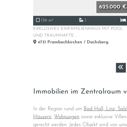
625.000 €
139 m²
1
EXKLUSIVES EINFAMILIENHAUS MIT POOL
UND TRAUMHAFTE ...
4731
Prambachkirchen / Dachsberg
Immobilien im Zentralraum v
In der Region rund um
Bad Hall, Linz, Sal
Häusern
,
Wohnungen
sowie exklusive Vill
gerecht werden. Jedes Objekt wird von un