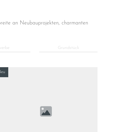
dbreite an Neubauprojekten, charmanten
werbe
Grundstück
eu