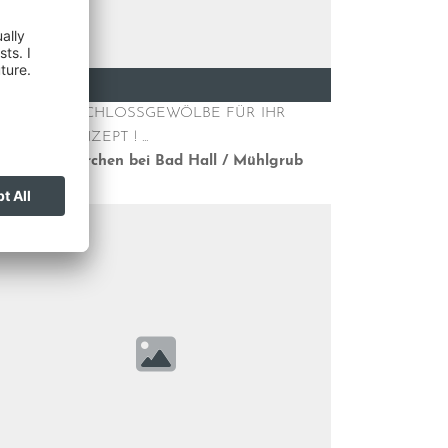
165 m²
ILVOLLES SCHLOSSGEWÖLBE FÜR IHR
WERBEKONZEPT ! ...
4540
Pfarrkirchen bei Bad Hall / Mühlgrub
eu