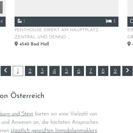
4
1
3
PENTHOUSE DIREKT AM HAUPTPLATZ -
EI
ZENTRAL UND DENNO ...
GR
4540
Bad Hall
1
2
3
4
5
6
7
8
9
on Österreich
zburg und Steyr
bieten wir eine Vielzahl von
en und Anwesen an, die höchsten Ansprüchen
seren
staatlich geprüften Immobilienmaklern