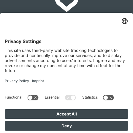
IMMOMAKLEREI
Franz-Josef-Straße 2, 4540 Bad Hall
+436642279874
office@immomaklerei.at
Venez nous rendre visite ici aussi
IMMOMAKLEREI © 2026