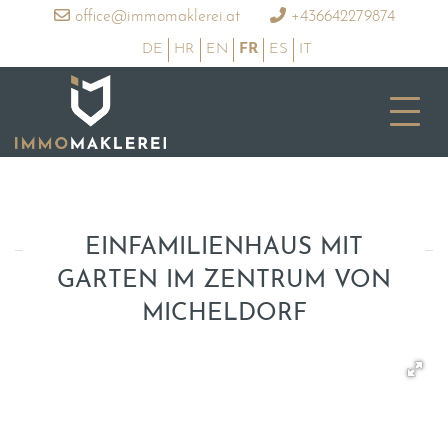
office@immomaklerei.at
+436642279874
DE
HR
EN
FR
ES
IT
EINFAMILIENHAUS MIT
GARTEN IM ZENTRUM VON
MICHELDORF