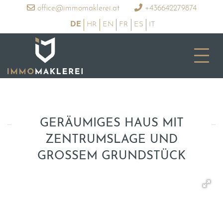
office@immomaklerei.at
+436642279874
DE
HR
EN
FR
ES
IT
GERÄUMIGES HAUS MIT
ZENTRUMSLAGE UND
GROSSEM GRUNDSTÜCK