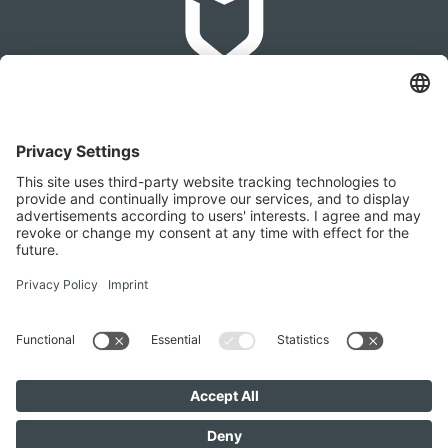
IMMOMAKLEREI
Franz-Josef-Straße 2, 4540 Bad Hall
+436642279874
office@immomaklerei.at
Besuchen Sie uns auch hier