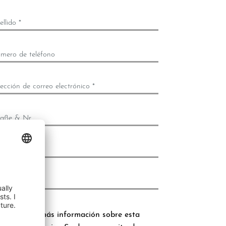
llido *
mero de teléfono
ección de correo electrónico *
raße & Nr.
digo Postal
gar
nsaje