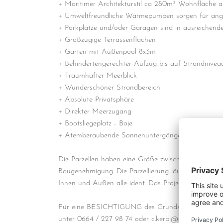
+ Maritimer Architekturstil ca 280m² Wohnfläche 
+ Umweltfreundliche Wärmepumpen sorgen für an
+ Parkplätze und/oder Garagen sind in ausreichend
+ Großzügige Terrassenflächen
+ Garten mit Außenpool 8x3m
+ Behindertengerechter Aufzug bis auf Strandnivea
+ Traumhafter Meerblick
+ Wunderschöner Strandbereich
+ Absolute Privatsphäre
+ Direkter Meerzugang
+ Bootsliegeplatz - Boje
+ Atemberaubende Sonnenuntergänge
Die Parzellen haben eine Größe zwischen 1100 m² un
Baugenehmigung. Die Parzellierung läuft gerade und 
Innen und Außen alle ident. Das Projekt wurde von 
Für eine BESICHTIGUNG des Grundstücks und f
unter 0664 / 227 98 74 oder c.kerbl@immomaklerei.