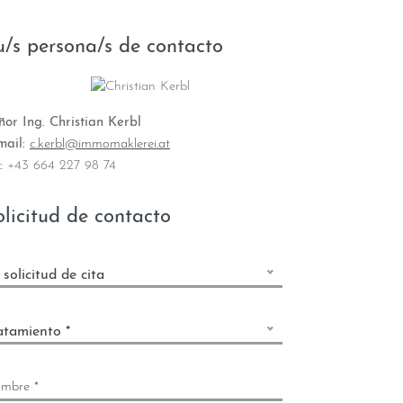
u/s persona/s de contacto
ñor Ing. Christian Kerbl
mail:
c.kerbl@immomaklerei.at
:
+43 664 227 98 74
olicitud de contacto
 solicitud de cita
atamiento *
mbre *