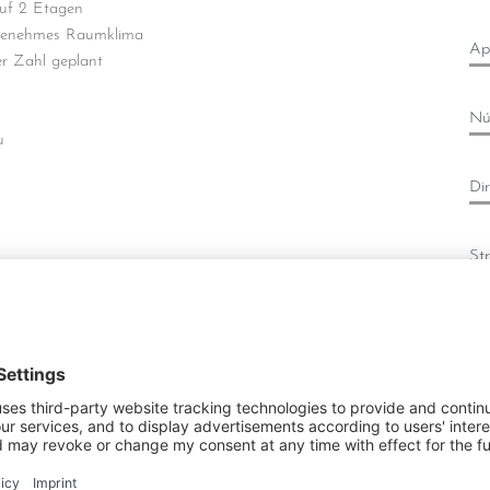
auf 2 Etagen
genehmes Raumklima
Ape
er Zahl geplant
Nú
u
Dir
St
Có
d 1300 m². Alle haben bereits eine gültige
sollte demnächst abgeschlossen sein. Die Villen sind von
Lu
einem renommierten Architekten aus Linz erstellt.
me
ür weitere DETAILINFORMATIONEN stehe ich gerne
at zur Verfügung.