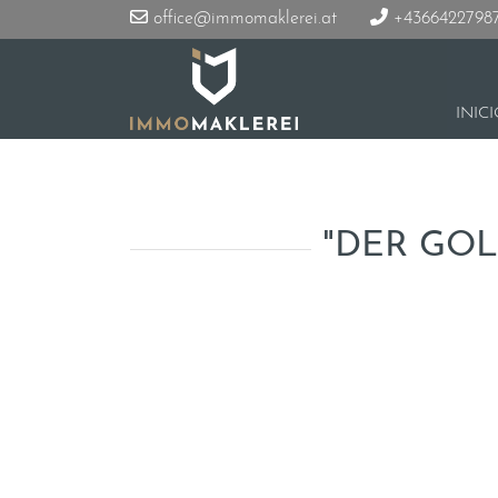
office@immomaklerei.at
+4366422798
INIC
"DER GOL