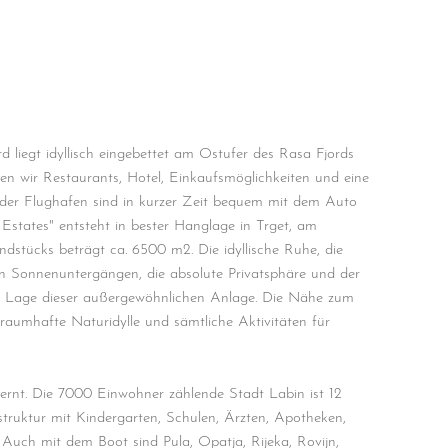
trics Consent Management
latform
d liegt idyllisch eingebettet am Ostufer des Rasa Fjords
en wir Restaurants, Hotel, Einkaufsmöglichkeiten und eine
der Flughafen sind in kurzer Zeit bequem mit dem Auto
 Estates" entsteht in bester Hanglage in Trget, am
dstücks beträgt ca. 6500 m2. Die idyllische Ruhe, die
en Sonnenuntergängen, die absolute Privatsphäre und der
P Lage dieser außergewöhnlichen Anlage. Die Nähe zum
aumhafte Naturidylle und sämtliche Aktivitäten für
ernt. Die 7000 Einwohner zählende Stadt Labin ist 12
struktur mit Kindergarten, Schulen, Ärzten, Apotheken,
 Auch mit dem Boot sind Pula, Opatja, Rijeka, Rovijn,