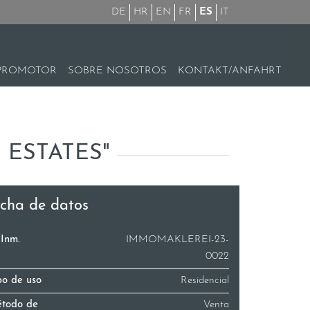
DE
HR
EN
FR
ES
IT
PROMOTOR
SOBRE NOSOTROS
KONTAKT/ANFAHRT
 ESTATES"
icha de datos
.Inm.
IMMOMAKLEREI-23-
0022
po de uso
Residencial
todo de
Venta