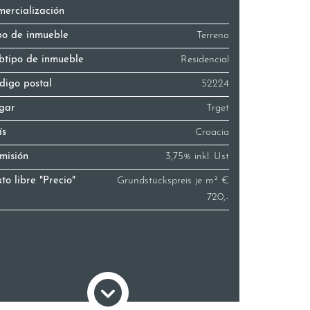
mercialización
po de inmueble
Terreno
btipo de inmueble
Residencial
digo postal
52224
gar
Trget
ís
Croacia
misión
3,75% inkl. Ust
xto libre "Precio"
Grundstückspreis je m² €
720,-