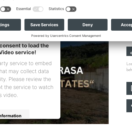
ei
consent to load the
Video service!
arty service to embed
Los
hat may collect data
beh
ity. Please review the
t the service to watch
s video.
nformation
ccept