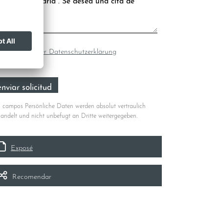
Ich bin mit der Datenschutzerklärung
nverstanden.
*
 campos Persönliche Daten werden absolut vertraulich
andelt und nicht unbefugt an Dritte weitergegeben.
Exposé
Recomendar