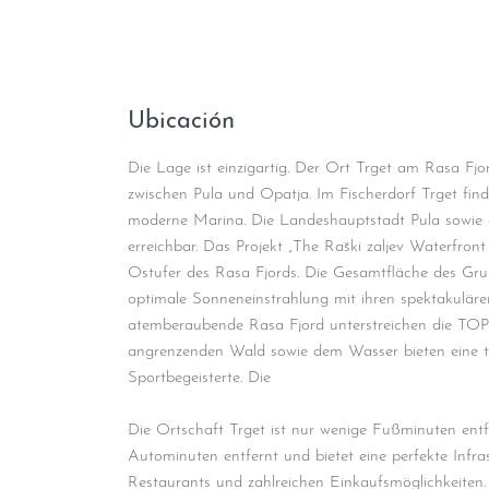
powered by
Usercen
P
Ubicación
Die Lage ist einzigartig. Der Ort Trget am Rasa Fjor
zwischen Pula und Opatja. Im Fischerdorf Trget find
moderne Marina. Die Landeshauptstadt Pula sowie 
erreichbar. Das Projekt „The Raški zaljev Waterfront
Ostufer des Rasa Fjords. Die Gesamtfläche des Grun
optimale Sonneneinstrahlung mit ihren spektakulär
atemberaubende Rasa Fjord unterstreichen die TO
angrenzenden Wald sowie dem Wasser bieten eine tr
Sportbegeisterte. Die
Die Ortschaft Trget ist nur wenige Fußminuten entf
Autominuten entfernt und bietet eine perfekte Infra
Restaurants und zahlreichen Einkaufsmöglichkeiten.