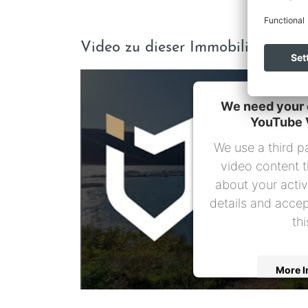
Video zu dieser Immobilie
We need your 
YouTube 
We use a third p
video content t
about your activ
details and accep
thi
More I
A