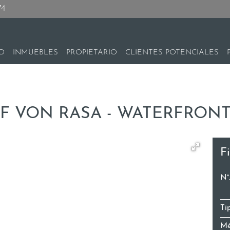
74
IO
INMUEBLES
PROPIETARIO
CLIENTES POTENCIALES
F VON RASA - WATERFRONT
F
N°
Ti
Mé