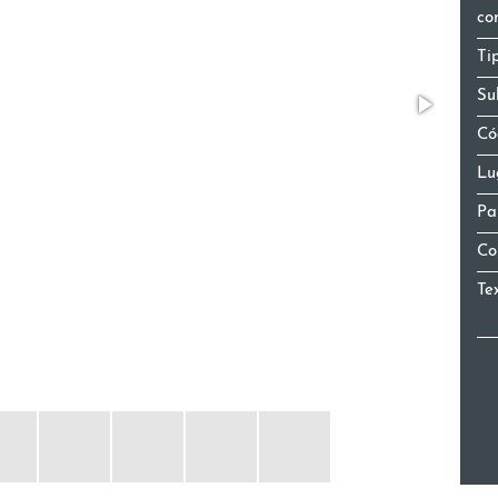
co
Ti
Su
Có
Lu
Pa
Co
Te