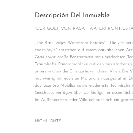
Descripción Del Inmueble
"DER GOLF VON RASA - WATERFRONT ESTA
„The Raški zaljev Waterfront Estates" - Die vier her
coast-Style" entstehen auf einem parkähnlichen Ar
Grau sowie große Fenstertüren mit überdachten Terr
Traumhafte Panoramablicke auf den türkisfarbenen 
unterstreichen die Einzigartigkeit dieser Villen. Di
hochwertig mit edelsten Materialien ausgestattet. D
das luxuriöse Mobiliar sowie modernste, technische
Geschosse verfügen über weitläufige Terrassenfläch
Im Außenbereich jeder Villa befindet sich ein großer
HIGHLIGHTS: