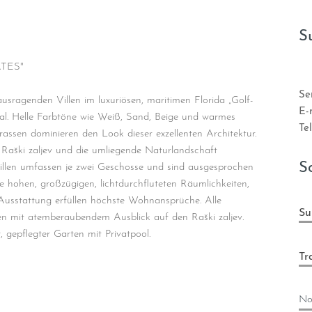
S
TES"
Se
ausragenden Villen im luxuriösen, maritimen Florida „Golf-
E-
eal. Helle Farbtöne wie Weiß, Sand, Beige und warmes
Tel
assen dominieren den Look dieser exzellenten Architektur.
Raški zaljev und die umliegende Naturlandschaft
S
e Villen umfassen je zwei Geschosse und sind ausgesprochen
ie hohen, großzügigen, lichtdurchfluteten Räumlichkeiten,
 Ausstattung erfüllen höchste Wohnansprüche. Alle
Su
en mit atemberaubendem Ausblick auf den Raški zaljev.
, gepflegter Garten mit Privatpool.
Tr
No