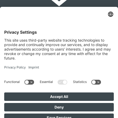
IMMOMAKLEREI
Franz-Josef-Straße 2, 4540 Bad Hall
+436642279874
office@immomaklerei.at
Vieni a trovarci anche qui
IMMOMAKLEREI © 2026
Contatto
Imprint
Protezione dati