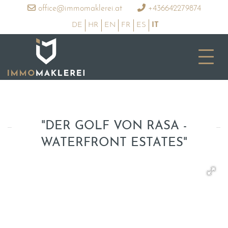
office@immomaklerei.at
+436642279874
DE
HR
EN
FR
ES
IT
"DER GOLF VON RASA -
WATERFRONT ESTATES"