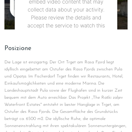
embed video content that may
collect data about your activity.
Please review the details and
accept the service to watch this
video.
Posizione
More Information
Die Lage ist einzigartig. Der Ort Trget am Rasa Fjord liegt
Accept
idyllisch eingebettet am Ostufer des Rasa Fjords zwischen Pula
und Opatja. Im Fischerdorf Trget finden wir Restaurants, Hotel,
powered by
Usercentrics Consent
Einkaufsmöglichkeiten und eine moderne Marina. Die
Management Platform
Landeshauptstadt Pula sowie der Flughafen sind in kurzer Zeit
bequem mit dem Auto erreichbar. Das Projekt „The Raški zaljev
Waterfront Estates" entsteht in bester Hanglage in Trget, am
Ostufer des Rasa Fjords. Die Gesamtfläche des Grundstücks
beträgt ca. 6500 m2. Die idyllische Ruhe, die optimale
Sonneneinstrahlung mit ihren spektakulären Sonnenuntergängen,