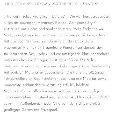
"DER GOLF VON RASA - WATERFRONT ESTATES"
„The Raški zaljev Waterfront Estates" - Die vier herausragenden
Villen im luxuriösen, maritimen Florida „Golf-coast-Style"
entstehen auf einem parkähnlichen Areal. Helle Farbtöne wie
Weiß, Sand, Beige und warmes Grau sowie große Fenstertüren
mit überdachten Terrassen dominieren den Look dieser
exzellenten Architektur. Traumhafte Panoramablicke auf den
türkisfarbenen Raški zaljev und die umliegende Naturlandschaft
unterstreichen die Einzigartigkeit dieser Villen. Die Villen
umfassen je zwei Geschosse und sind ausgesprochen hochwertig
mit edelsten Materialien ausgestattet. Die hohen, großzügigen,
lichtdurchfluteten Räumlichkeiten, das luxuriöse Mobiliar sowie
modernste, technische Ausstattung erfüllen höchste
Wohnansprüche. Alle Geschosse verfügen über weitläufige
Terrassenflächen mit atemberaubendem Ausblick auf den Raški
zaljev. Im Außenbereich jeder Villa befindet sich ein großer,
gepflegter Garten mit Privatpool.