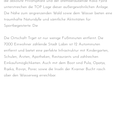
die absolute Privatsphäre und der atemberaubende Rasa Fjord
unterstreichen die TOP Lage dieser außergewöhnlichen Anlage.
Die Nähe zum angrenzenden Wald sowie dem Wasser bieten eine
traumhafte Naturidylle und sämtliche Aktivitäten für
Sportbegeisterte. Die
Die Ortschaft Trget ist nur wenige Fußminuten entfernt. Die
7000 Einwohner zählende Stadt Labin ist 12 Autominuten
entfernt und bietet eine perfekte Infrastruktur mit Kindergarten,
Schulen, Ärzten, Apotheken, Restaurants und zahlreichen
Einkaufsmöglichkeiten. Auch mit dem Boot sind Pula, Opatja,
Rijeka, Rovijn, Porec sowie die Inseln der Kvarner Bucht rasch
über den Wasserweg erreichbar.