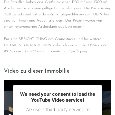
Die Parzellen haben eine Größe zwischen 1100 m² und 1300 m².
Alle haben bereits eine gültige Baugenehmigung. Die Parzellierung
läuft gerade und sollte demnächst abgeschlossen sein. Die Villen
sind von Innen und Außen alle ident. Das Projekt wurde von
einem renommierten Architekten aus Linz erstellt.
Für eine BESICHTIGUNG des Grundstücks und für weitere
DETAILINFORMATIONEN stehe ich gerne unter 0664 / 227
98 74 oder c.kerbl@immomaklerei.at zur Verfügung.
Video zu dieser Immobilie
We need your consent to load the
YouTube Video service!
We use a third party service to