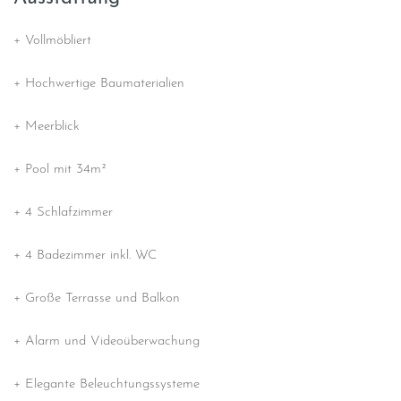
More Information
+ Vollmöbliert
Accept
+ Hochwertige Baumaterialien
powered by
Usercentrics Consent
Management Platform
+ Meerblick
+ Pool mit 34m²
+ 4 Schlafzimmer
+ 4 Badezimmer inkl. WC
+ Große Terrasse und Balkon
+ Alarm und Videoüberwachung
+ Elegante Beleuchtungssysteme