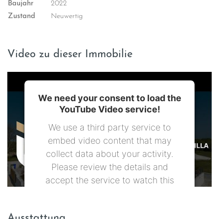
Baujahr
2022
Zustand
Neuwertig
Video zu dieser Immobilie
We need your consent to load the
YouTube Video service!
We use a third party service to
embed video content that may
collect data about your activity.
Please review the details and
accept the service to watch this
video.
Ausstattung