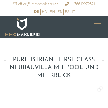
office@immomaklerei.at
+436642279874
DE
HR
EN
FR
ES
IT
PURE ISTRIAN - FIRST CLASS
NEUBAUVILLA MIT POOL UND
MEERBLICK