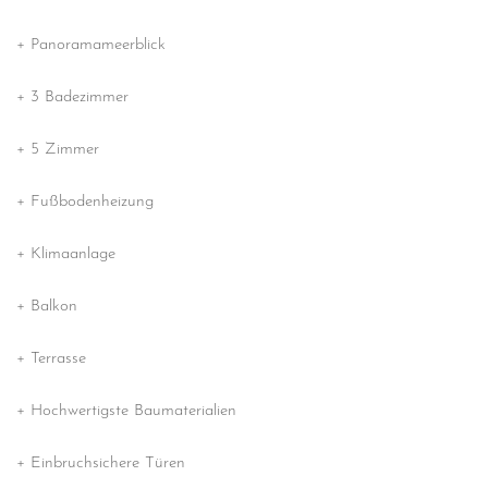
More Information
+ Panoramameerblick
Accept
+ 3 Badezimmer
powered by
Usercentrics Consent
Management Platform
+ 5 Zimmer
+ Fußbodenheizung
+ Klimaanlage
+ Balkon
+ Terrasse
+ Hochwertigste Baumaterialien
+ Einbruchsichere Türen