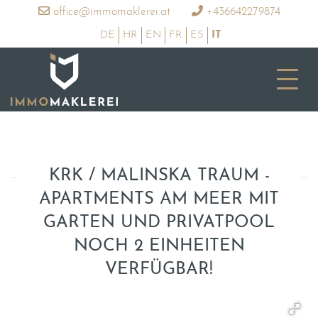
office@immomaklerei.at
+436642279874
DE
HR
EN
FR
ES
IT
KRK / MALINSKA TRAUM -
APARTMENTS AM MEER MIT
GARTEN UND PRIVATPOOL
NOCH 2 EINHEITEN
VERFÜGBAR!