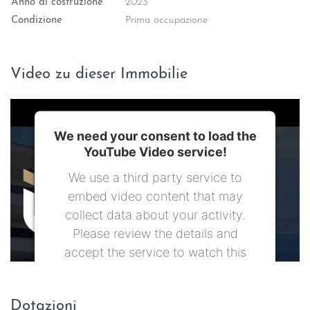
Anno di costruzione
2023
Condizione
Prima occupazione
Video zu dieser Immobilie
We need your consent to load the
YouTube Video service!
We use a third party service to
embed video content that may
collect data about your activity.
Please review the details and
accept the service to watch this
video.
Dotazioni