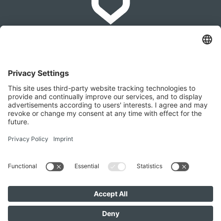
IMMOMAKLEREI
Franz-Josef-Straße 2, 4540 Bad Hall
+436642279874
office@immomaklerei.at
Vieni a trovarci anche qui
IMMOMAKLEREI © 2026