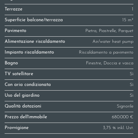
Terrazze
1
Superficie balcone/terrazza
15 m²
Pavimento
Pietra, Piastrelle, Parquet
Alimentazione riscaldamento
Air/water heat pump
Impianto riscaldamento
Riscaldamento a pavimento
Bagno
Finestre, Doccia e vasca
TV satellitare
Sì
Con aria condizionata
Sì
Uso del giardino
Sì
Qualità dotazioni
Signorile
Prezzo dell'immobile
680.000 €
Provvigione
3,75 % inkl. Ust.