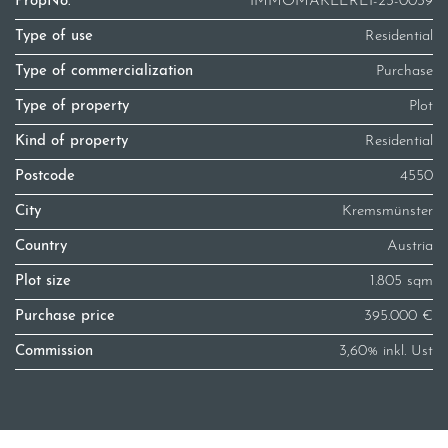
PropNo.
IMMOMAKLEREI-23-0039
Type of use
Residential
Type of commercialization
Purchase
Type of property
Plot
Kind of property
Residential
Postcode
4550
City
Kremsmünster
Country
Austria
Plot size
1.805 sqm
Purchase price
395.000 €
Commission
3,60% inkl. Ust