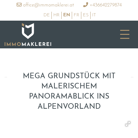
office@immomaklerei.at
+436642279874
DE
HR
EN
FR
ES
IT
MEGA GRUNDSTÜCK MIT
MALERISCHEM
PANORAMABLICK INS
ALPENVORLAND