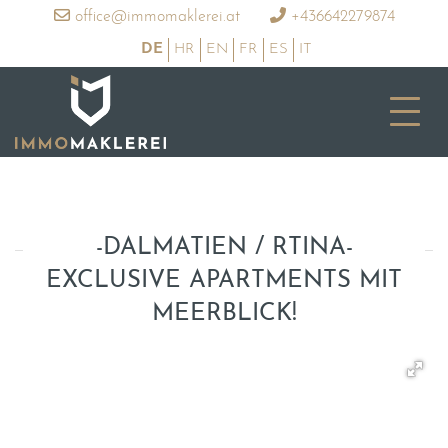
office@immomaklerei.at
+436642279874
DE
HR
EN
FR
ES
IT
-DALMATIEN / RTINA-
EXCLUSIVE APARTMENTS MIT
MEERBLICK!