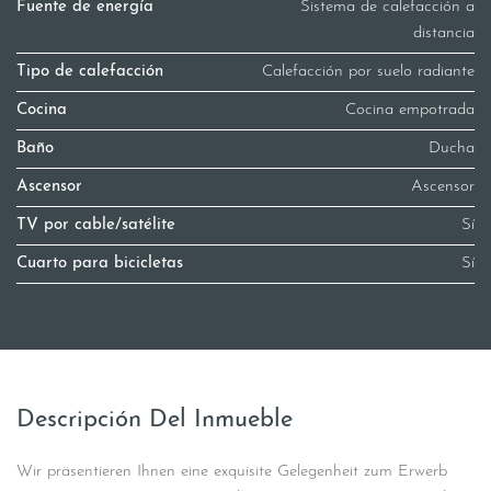
Fuente de energía
Sistema de calefacción a
distancia
Tipo de calefacción
Calefacción por suelo radiante
Cocina
Cocina empotrada
Baño
Ducha
Ascensor
Ascensor
TV por cable/satélite
Sí
Cuarto para bicicletas
Sí
Descripción Del Inmueble
Wir präsentieren Ihnen eine exquisite Gelegenheit zum Erwerb