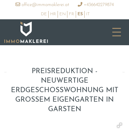
office@immomaklerei.at
+436642279874
DE
HR
EN
FR
ES
IT
PREISREDUKTION -
NEUWERTIGE
ERDGESCHOSSWOHNUNG MIT
GROSSEM EIGENGARTEN IN
GARSTEN