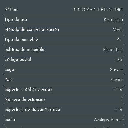
N°.Inm.
IMMOMAKLEREI-25-0188
Tipo de uso
Residencial
Método de comercialización
Venta
Tipo de inmueble
Piso
Subtipo de inmueble
Planta baja
Código postal
4451
Lugar
Garsten
País
Austria
Superficie útil (vivienda)
77 m²
Número de estancias
3
Superficie de Balcón/terraza
7 m²
Suelo
Azulejos, Parqué