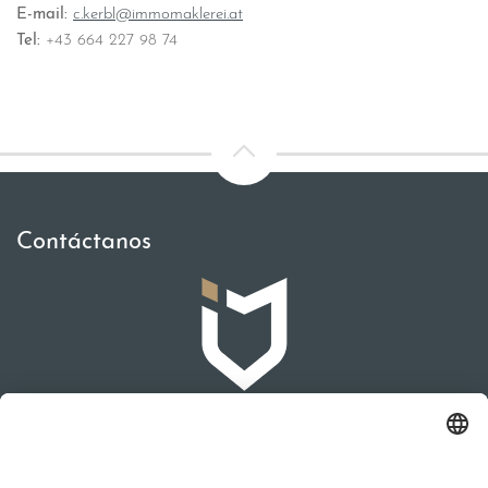
E-mail:
c.kerbl@immomaklerei.at
Tel:
+43 664 227 98 74
Contáctanos
IMMOMAKLEREI