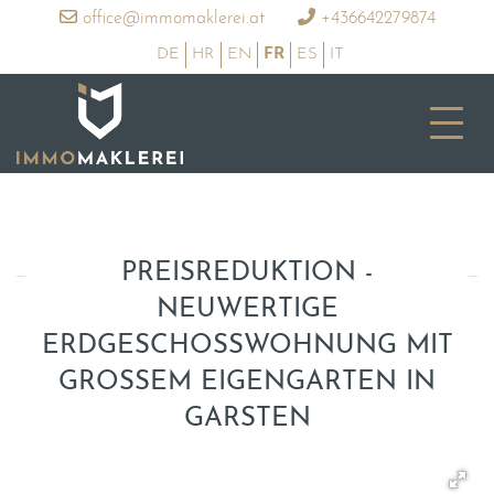
office@immomaklerei.at
+436642279874
DE
HR
EN
FR
ES
IT
PREISREDUKTION -
NEUWERTIGE
ERDGESCHOSSWOHNUNG MIT
GROSSEM EIGENGARTEN IN
GARSTEN