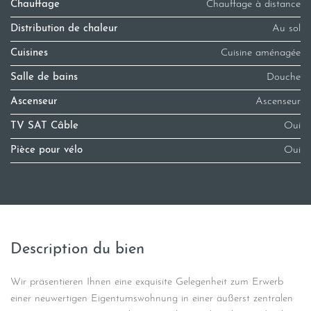
Chauffage
Chauffage à distance
Distribution de chaleur
Au sol
Cuisines
Cuisine aménagée
Salle de bains
Douche
Ascenseur
Ascenseur
TV SAT Câble
Oui
Pièce pour vélo
Oui
Description du bien
Wir präsentieren Ihnen eine exquisite Gelegenheit zum Erwerb
einer neuwertigen Eigentumswohnung in einer äußerst zentralen