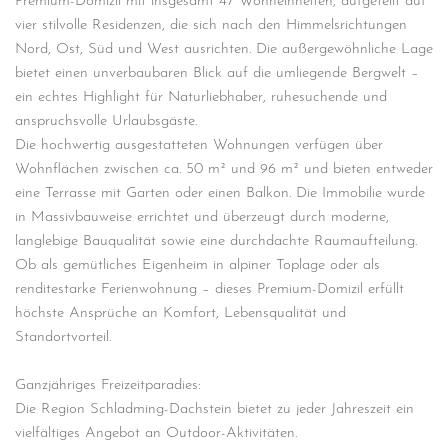
Premium-Domizil mit insgesamt 47 Wohneinheiten, aufgeteilt auf
vier stilvolle Residenzen, die sich nach den Himmelsrichtungen
Nord, Ost, Süd und West ausrichten. Die außergewöhnliche Lage
bietet einen unverbaubaren Blick auf die umliegende Bergwelt –
ein echtes Highlight für Naturliebhaber, ruhesuchende und
anspruchsvolle Urlaubsgäste.
Die hochwertig ausgestatteten Wohnungen verfügen über
Wohnflächen zwischen ca. 50 m² und 96 m² und bieten entweder
eine Terrasse mit Garten oder einen Balkon. Die Immobilie wurde
in Massivbauweise errichtet und überzeugt durch moderne,
langlebige Bauqualität sowie eine durchdachte Raumaufteilung.
Ob als gemütliches Eigenheim in alpiner Toplage oder als
renditestarke Ferienwohnung – dieses Premium-Domizil erfüllt
höchste Ansprüche an Komfort, Lebensqualität und
Standortvorteil.
Ganzjähriges Freizeitparadies:
Die Region Schladming-Dachstein bietet zu jeder Jahreszeit ein
vielfältiges Angebot an Outdoor-Aktivitäten.