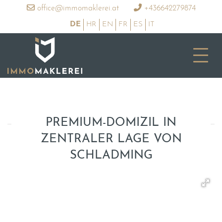
office@immomaklerei.at
+436642279874
DE
HR
EN
FR
ES
IT
PREMIUM-DOMIZIL IN
ZENTRALER LAGE VON
SCHLADMING