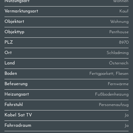
Nutzungsart
Wohnen
Vermarktungsart
Kauf
Objektart
Wohnung
Objekttyp
Penthouse
PLZ
8970
Ort
Schladming
Land
Österreich
Boden
Fertigparkett, Fliesen
Befeuerung
Fernwärme
Heizungsart
Fußbodenheizung
Fahrstuhl
Personenaufzug
Kabel Sat TV
Ja
Fahrradraum
Ja