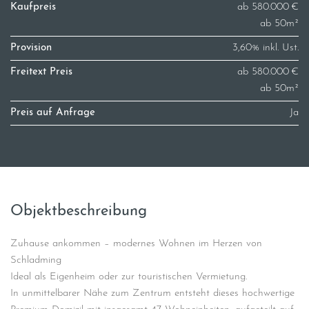
Kaufpreis
ab 580.000 €
ab 50m²
Provision
3,60% inkl. Ust.
Freitext Preis
ab 580.000 €
ab 50m²
Preis auf Anfrage
Ja
Objektbeschreibung
Zuhause ankommen – modernes Wohnen im Herzen von
Schladming
Ideal als Eigenheim oder zur touristischen Vermietung.
In unmittelbarer Nähe zum Zentrum entsteht dieses hochwertige