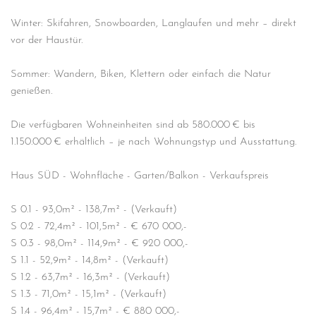
Winter: Skifahren, Snowboarden, Langlaufen und mehr – direkt
vor der Haustür.
Sommer: Wandern, Biken, Klettern oder einfach die Natur
genießen.
Die verfügbaren Wohneinheiten sind ab 580.000 € bis
1.150.000 € erhältlich – je nach Wohnungstyp und Ausstattung.
Haus SÜD - Wohnfläche - Garten/Balkon - Verkaufspreis
S 0.1 - 93,0m² - 138,7m² - (Verkauft)
S 0.2 - 72,4m² - 101,5m² - € 670 000,-
S 0.3 - 98,0m² - 114,9m² - € 920 000,-
S 1.1 - 52,9m² - 14,8m² - (Verkauft)
S 1.2 - 63,7m² - 16,3m² - (Verkauft)
S 1.3 - 71,0m² - 15,1m² - (Verkauft)
S 1.4 - 96,4m² - 15,7m² - € 880 000,-