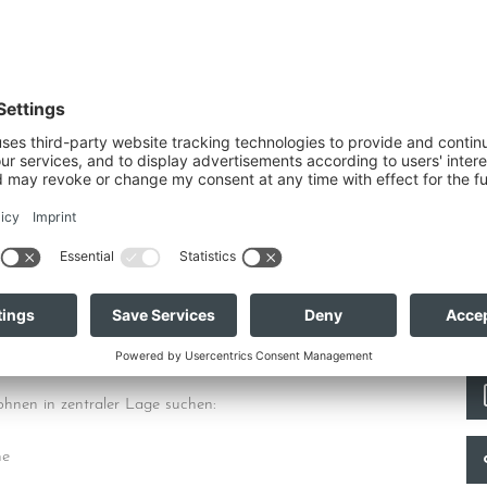
d Smart-Home-Technologie
ei
uf höchstem Niveau vereint.
lutetem Design
Mit
Dat
e 74,71 m²)
an 
ohnen in zentraler Lage suchen:
he