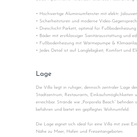
51500
Krk
• Hochwertige Aluminiumfenster mit elektr. Jalousien
• Sicherheitstüren und moderne Video-Gegensprec
• Dreischicht-Parkett, optimal für Fußbodenheizung
• Bäder mit erstklassiger Sanitärausstattung und ed
• Fußbodenheizung mit Wärmepumpe & Klimaanlag
• Jedes Detail ist auf Langlebigkeit, Komfort und E
Lage
Die Villa liegt in ruhiger, dennoch zentraler Lage d
Stadtzentrum, Restaurants, Einkaufsmöglichkeiten u
erreichbar. Strände wie „Porporela Beach“ befinden 
befahren und bietet ein gepflegtes Wohnumfeld.
Die Lage eignet sich ideal für eine Villa mit zwei
Nähe zu Meer, Hafen und Freizeitangeboten.