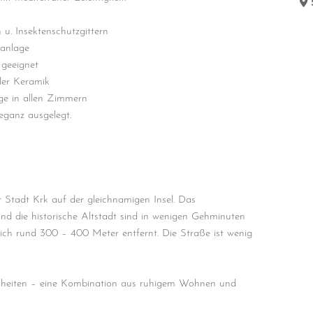
51500
Krk
 u. Insektenschutzgittern
hanlage
 geeignet
ler Keramik
e in allen Zimmern
leganz ausgelegt.
er Stadt Krk auf der gleichnamigen Insel. Das
nd die historische Altstadt sind in wenigen Gehminuten
sich rund 300 – 400 Meter entfernt. Die Straße ist wenig
 Einheiten – eine Kombination aus ruhigem Wohnen und