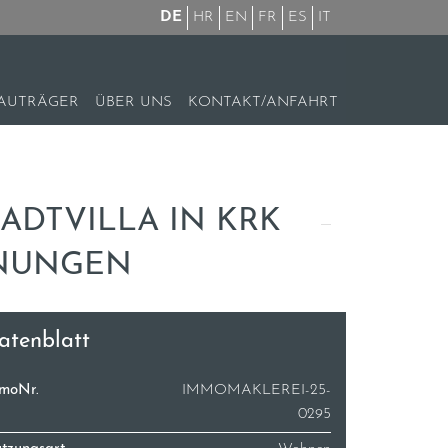
DE
HR
EN
FR
ES
IT
AUTRÄGER
ÜBER UNS
KONTAKT/ANFAHRT
ADTVILLA IN KRK
HNUNGEN
atenblatt
moNr.
IMMOMAKLEREI-25-
0295