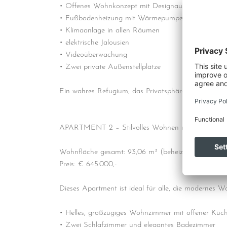
• Offenes Wohnkonzept mit Designausstattung un
• Fußbodenheizung mit Wärmepumpe
• Klimaanlage in allen Räumen
• elektrische Jalousien
• Videoüberwachung
• Zwei private Außenstellplätze
Ein wahres Refugium, das Privatsphäre und Luxus a
APARTMENT 2 – Stilvolles Wohnen mit lichtdurchf
Wohnfläche gesamt: 93,06 m² (beheizte Wohnfläch
Preis: € 645.000,-
Dieses Apartment ist ideal für alle, die modernes W
• Helles, großzügiges Wohnzimmer mit offener Küc
• Zwei Schlafzimmer und elegantes Badezimmer