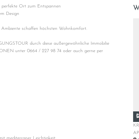
r perfekte Ort zum Entspannen
W
gem Design
e Ambiente schaffen höchsten Wohnkomfort.
TIGUNGSTOUR durch diese außergewöhnliche Immobilie
ONEN unter 0664 / 227 98 74 oder auch gerne per
€
362.500 €
3
1
1
KRK / KVARNA -BUCHT - FIRST CLASS LUXURY
D
APARTEME ...
N
t mediterraner Leichtigkeit: