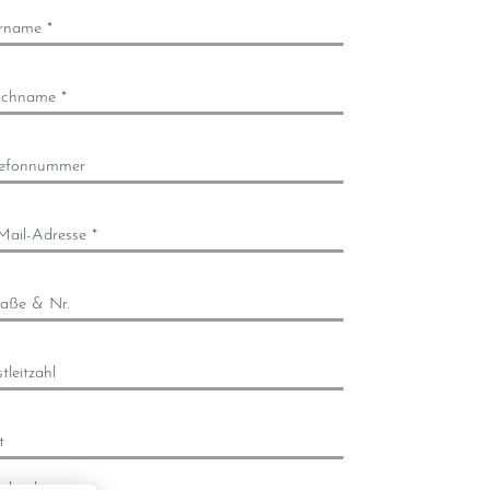
rname *
chname *
lefonnummer
Mail-Adresse *
raße & Nr.
tleitzahl
t
chricht