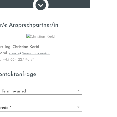
ovision
3,60 % inkl. Ust.
hr/e Ansprechpartner/in
rr Ing. Christian Kerbl
Mail:
c.kerbl@immomaklerei.at
.:
+43 664 227 98 74
ontaktanfrage
r Terminwunsch
rede *