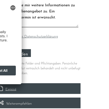
Ich bin mit der Datenschutzerklärung
nverstanden.
*
 * gekennzeichnete Felder sind Pflichtangaben. Persönliche
en werden absolut vertraulich behandelt und nicht unbefugt
Dritte weitergegeben.
Exposé
Weiterempfehlen