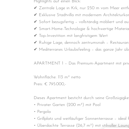
Highlights auf einen Blick:
✔ Zentrale Lage in Krk, nur 250 m vom Meer entf
✔ Exklusive Stadtvilla mit modernem Architekturko
✔ Sofort bezugsfertig – vollständig möbliert und au
✔ Smart-Home-Technologie & hochwertige Material
✔ Top-Investition mit langfristigem Wert
✔ Ruhige Lage, dennoch zentrumsnah – Restaurants
✔ Mediterranes Urlaubsfeeling – das ganze Jahr üb
APARTMENT 1 – Das Premium-Apartment mit priv
Wohnfläche: 113 m² netto
Preis: € 795.000,-
Dieses Apartment besticht durch seine Großzügigke
• Privater Garten (200 m²) mit Pool
• Pergola
• Grillplatz und weitläufiger Sonnenterrasse – ide
• Überdachte Terrasse (26,7 m²) mit stilvoller Lo