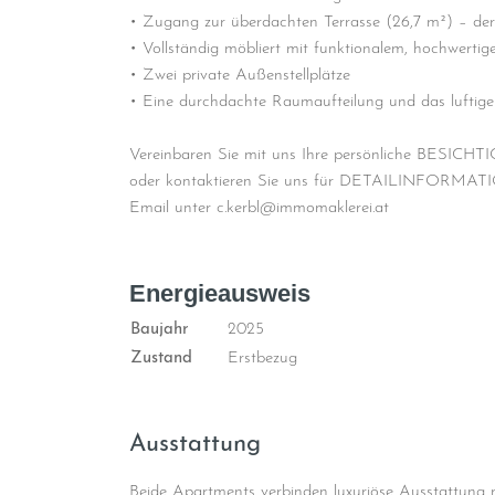
• Zugang zur überdachten Terrasse (26,7 m²) – de
• Vollständig möbliert mit funktionalem, hochwerti
• Zwei private Außenstellplätze
• Eine durchdachte Raumaufteilung und das luftig
Vereinbaren Sie mit uns Ihre persönliche BESICH
oder kontaktieren Sie uns für DETAILINFORMATI
Email unter c.kerbl@immomaklerei.at
Energieausweis
Baujahr
2025
Zustand
Erstbezug
2.500 €
846.600 
1
109 m²
2
Ausstattung
LASS LUXURY
DACHTERRASSE UND PRIVATPOOL IN KRK!
NUR NOCH 3 LU ...
Beide Apartments verbinden luxuriöse Ausstattung mi