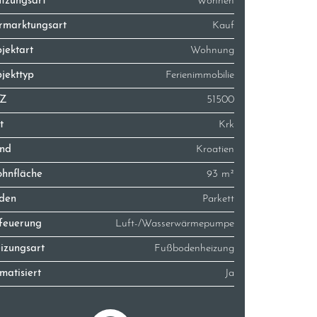
tzungsart
Wohnen
rmarktungsart
Kauf
jektart
Wohnung
jekttyp
Ferienimmobilie
LZ
51500
t
Krk
nd
Kroatien
hnfläche
93 m²
den
Parkett
feuerung
Luft-/Wasserwärmepumpe
izungsart
Fußbodenheizung
imatisiert
Ja
ufpreis
645.000 €