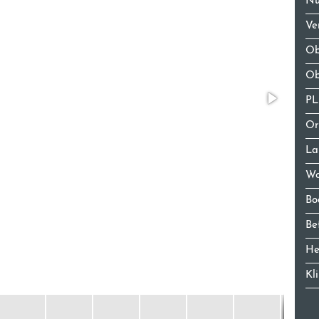
Nu
Ve
Ob
Ob
P
Or
La
Wo
Bo
Be
He
Kl
Ka