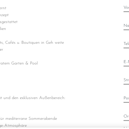
Vo
ernt
nzept
sgestattet
Na
ien
, Cafés u. Boutiquen in Geh weite
Te
er
E-
atem Garten & Pool
St
it und den exklusiven Außenbereich:
Pos
Or
al für mediterrane Sommerabende
unge-Atmosphäre
Na