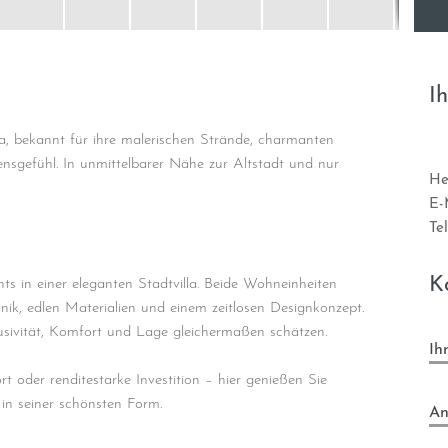
Pr
I
a, bekannt für ihre malerischen Strände, charmanten
ensgefühl. In unmittelbarer Nähe zur Altstadt und nur
He
E-
Tel
K
s in einer eleganten Stadtvilla. Beide Wohneinheiten
nik, edlen Materialien und einem zeitlosen Designkonzept.
lusivität, Komfort und Lage gleichermaßen schätzen.
Ih
rt oder renditestarke Investition – hier genießen Sie
in seiner schönsten Form.
An