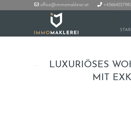
office@immomaklerei.at
+4366422798
STAR
LUXURIÖSES WOH
MIT EX