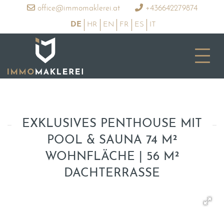
office@immomaklerei.at
+436642279874
DE
HR
EN
FR
ES
IT
EXKLUSIVES PENTHOUSE MIT
POOL & SAUNA 74 M²
WOHNFLÄCHE | 56 M²
DACHTERRASSE