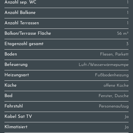
Anzahl sep. WC
1
Anzahl Balkone
1
Anzahl Terrassen
1
Balkon/Terrasse Fläche
56 m²
Etagenzahl gesamt
3
Boden
Fliesen, Parkett
Befeuerung
Luft-/Wasserwärmepumpe
Heizungsart
Fußbodenheizung
Küche
offene Küche
Bad
Fenster, Dusche
Fahrstuhl
Personenaufzug
Kabel Sat TV
Ja
Klimatisiert
Ja