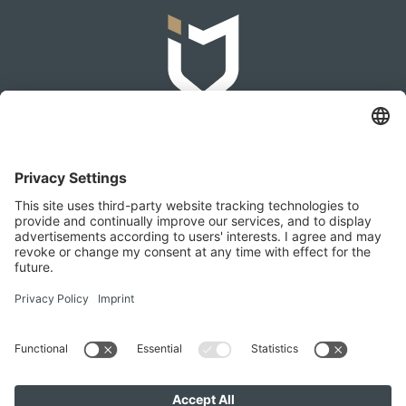
IMMOMAKLEREI
Franz-Josef-Straße 2, 4540 Bad Hall
+436642279874
office@immomaklerei.at
Besuchen Sie uns auch hier