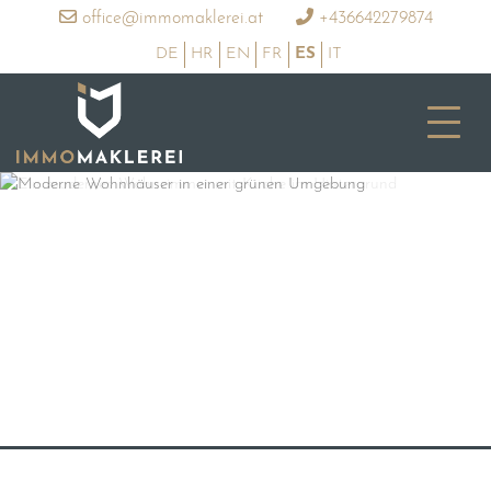
office@immomaklerei.at
+436642279874
DE
HR
EN
FR
ES
IT