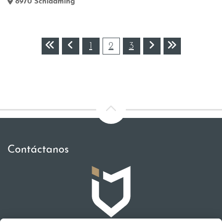
8970
Schladming
1
2
3
Contáctanos