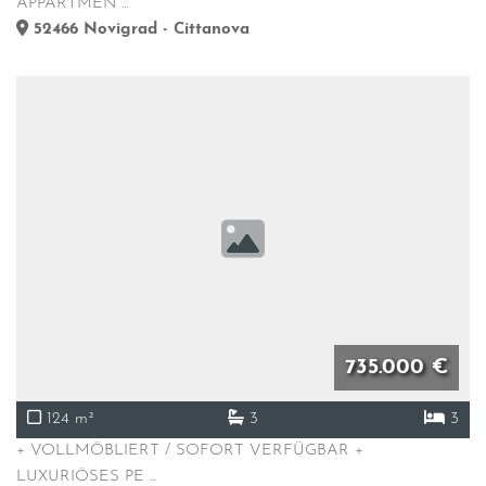
APPARTMEN ...
52466
Novigrad - Cittanova
735.000 €
124 m²
3
3
+ VOLLMÖBLIERT / SOFORT VERFÜGBAR +
LUXURIÖSES PE ...