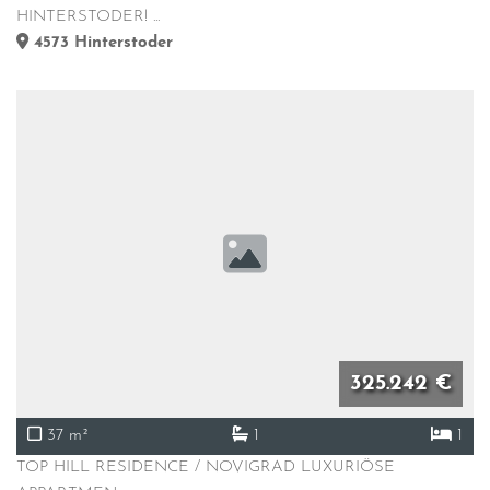
HINTERSTODER! ...
4573
Hinterstoder
325.242 €
37 m²
1
1
TOP HILL RESIDENCE / NOVIGRAD LUXURIÖSE