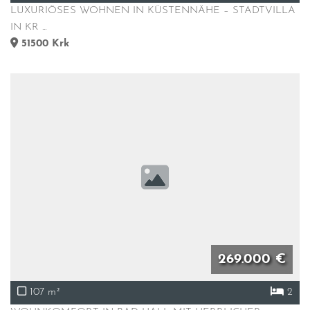
LUXURIÖSES WOHNEN IN KÜSTENNÄHE – STADTVILLA
IN KR ...
51500
Krk
269.000 €
107 m²
2