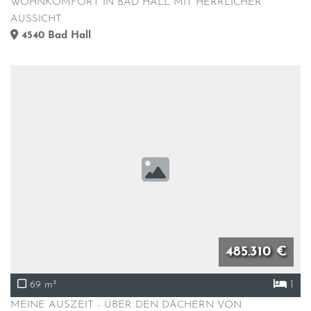
WOHNKOMFORT IN BAD HALL MIT HERRLICHER
AUSSICHT
4540
Bad Hall
485.310 €
69 m²
1
MEINE AUSZEIT - ÜBER DEN DÄCHERN VON