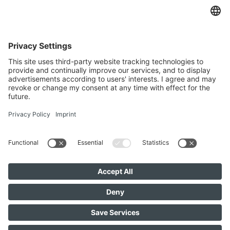
IMMOMAKLEREI
Franz-Josef-Straße 2, 4540 Bad Hall
+436642279874
office@immomaklerei.at
Visitenos aqui tambien
IMMOMAKLEREI © 2026
Contacto
Aviso legal
Protección de datos
Datenschutzeinstellungen