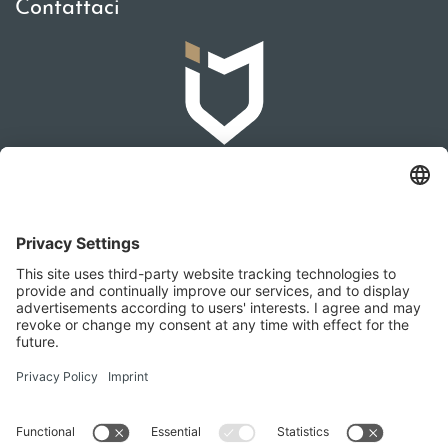
Contattaci
IMMOMAKLEREI
Franz-Josef-Straße 2, 4540 Bad Hall
+436642279874
office@immomaklerei.at
Vieni a trovarci anche qui