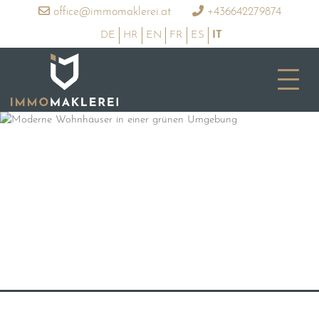
office@immomaklerei.at
+436642279874
DE
HR
EN
FR
ES
IT