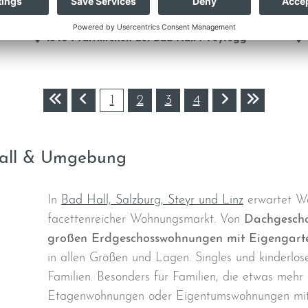
KOMFORTABLE MIETWOHNUNG MIT
W
TERRASSE UND PRAKTISCH ...
TR
4540
Pfarrkirchen bei Bad Hall / Feyregg
1
2
3
4
all & Umgebung
In
Bad Hall, Salzburg, Steyr und Linz
erwartet Wo
facettenreicher Wohnungsmarkt. Von
Dachgesch
großen Erdgeschosswohnungen mit Eigengart
in allen Größen und Lagen. Singles und kinderlo
Familien. Besonders für Familien, die etwas meh
Etagenwohnungen oder Eigentumswohnungen mit 