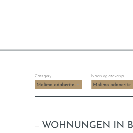
Category:
Način oglašavanja:
Molimo odaberite...
Molimo odaberite..
WOHNUNGEN IN BA