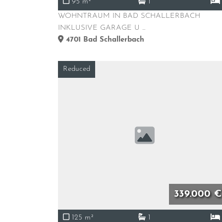
95 m²
1
WOHNTRAUM IN BAD SCHALLERBACH
INKLUSIVE GARAGE U ...
4701
Bad Schallerbach
Reduced
339.000 €
125 m²
1