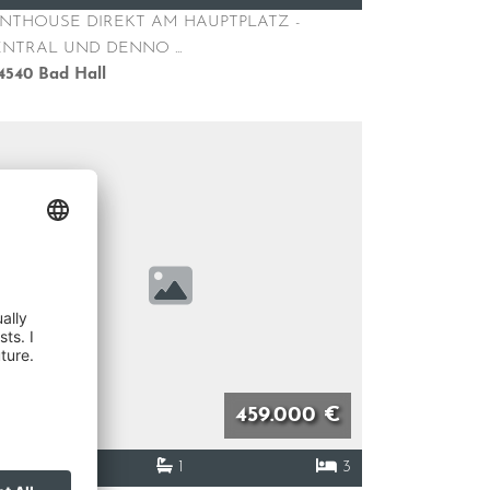
NTHOUSE DIREKT AM HAUPTPLATZ -
NTRAL UND DENNO ...
4540
Bad Hall
459.000 €
97 m²
1
3