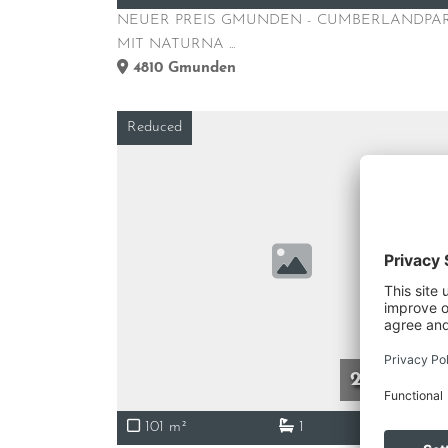
NEUER PREIS GMUNDEN - CUMBERLANDPA
MIT NATURNA ...
4810
Gmunden
Reduced
279.000 €
101 m²
1