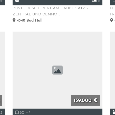
2
1
3
PENTHOUSE DIREKT AM HAUPTPLATZ -
P
ZENTRAL UND DENNO ...
PR
4540
Bad Hall
159.000 €
3
50 m²