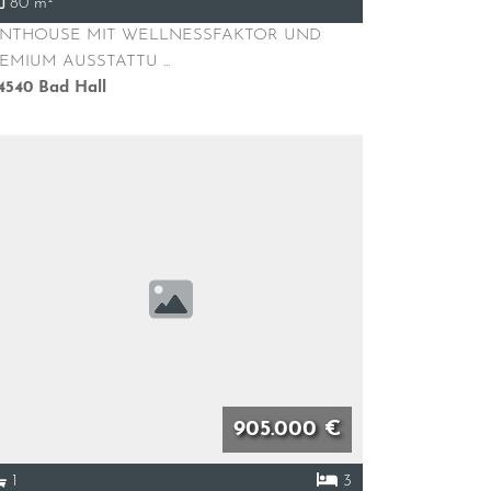
80 m²
ENTHOUSE MIT WELLNESSFAKTOR UND
EMIUM AUSSTATTU ...
4540
Bad Hall
905.000 €
1
3