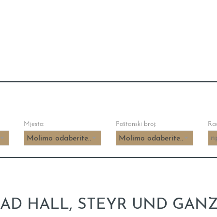
Mjesto:
Poštanski broj:
Rad
.
Molimo odaberite...
Molimo odaberite...
D HALL, STEYR UND GAN