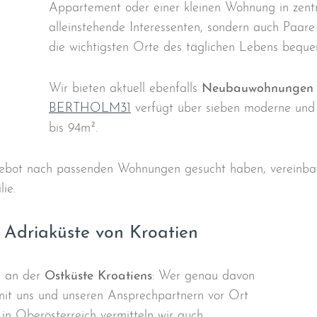
Appartement oder einer kleinen Wohnung in zentra
alleinstehende Interessenten, sondern auch Paare 
die wichtigsten Orte des täglichen Lebens beque
Wir bieten aktuell ebenfalls
Neubauwohnungen i
BERTHOLM31
verfügt über sieben moderne und 
bis 94m².
gebot nach passenden Wohnungen gesucht haben, vereinbar
ie.
Adriaküste von Kroatien
l an der
Ostküste Kroatiens
: Wer genau davon
mit uns und unseren Ansprechpartnern vor Ort
n Oberösterreich vermitteln wir auch