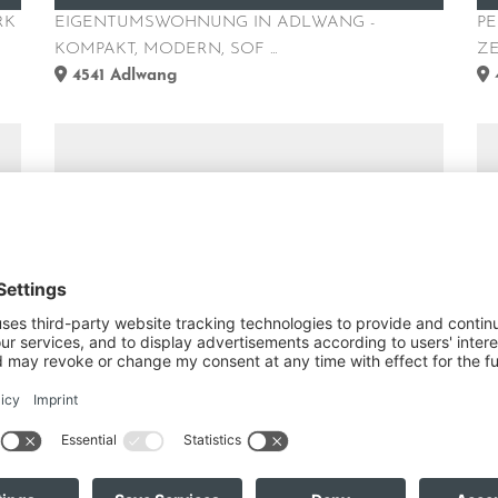
RK
EIGENTUMSWOHNUNG IN ADLWANG -
PE
KOMPAKT, MODERN, SOF ...
ZE
4541
Adlwang
3
79 m²