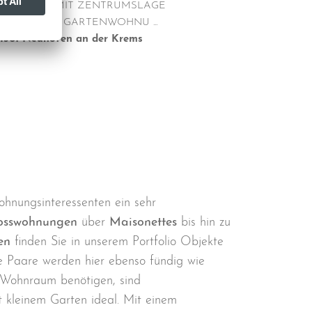
OHNOASE MIT ZENTRUMSLAGE
AUMHAFTE GARTENWOHNU ...
4501
Neuhofen an der Krems
hnungsinteressenten ein sehr
osswohnungen
über
Maisonettes
bis hin zu
en
finden Sie in unserem Portfolio Objekte
se Paare werden hier ebenso fündig wie
r Wohnraum benötigen, sind
kleinem Garten ideal. Mit einem