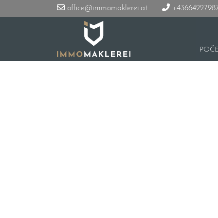
office@immomaklerei.at
+4366422798
POČ